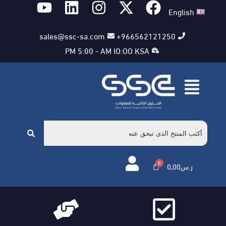
English
sales@ssc-sa.com
966562121250+
PM 5:00 - AM IO:OO KSA
ر.س
0,00