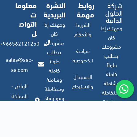
شركة
روابط
النشرة
معلوما
الحلول
مهمة
البريدية
ت
الذاتية
التواص
وجهتك إذا
الشروط
وجهتك إذا
ل
كان
والأحكام
كان
مشروعك
966562121250+
مشروعك
سياسة
يتطلب
يتطلب
sales@ssc-
الخصوصية
حلولاً
حلولاً
sa.com
كاملة
كاملة
الاستبدال
وشاملة
وشاملة
الرياض -
والاسترجاع
ومتكاملة
ومتكاملة
المملكة
وموثوقة.
وموثوقة.
العربية
ملف
السعودية
الشركة
اشترك