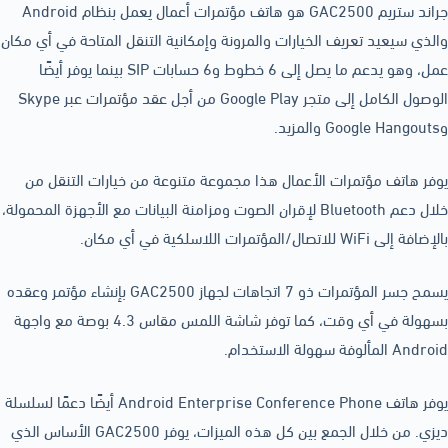
جراند ستريم GAC2500 هو هاتف مؤتمرات أعمال يعمل بنظام Android
والذي سيعيد تعريف الخيارات والمرونة وإمكانية التنقل المتاحة في أي مكان
عمل، وهو يدعم ما يصل إلى 6 خطوط و6 حسابات SIP بينما يوفر أيضًا
الوصول الكامل إلى متجر Google Play من أجل عقد مؤتمرات عبر Skype
وGoogle Hangouts والمزيد.
يوفر هاتف مؤتمرات الأعمال هذا مجموعة متنوعة من خيارات التنقل من
خلال دعم Bluetooth لإقران الصوت ومزامنة البيانات مع الأجهزة المحمولة،
بالإضافة إلى WiFi للاتصال/المؤتمرات اللاسلكية في أي مكان.
يسمح جسر المؤتمرات ذو 7 اتجاهات لجهاز GAC2500 بإنشاء مؤتمر وعقده
بسهولة في أي وقت، كما توفر شاشة اللمس مقاس 4.3 بوصة مع واجهة
Android المألوفة سهولة الاستخدام.
يوفر هاتف Android Enterprise Conference Phone أيضًا دعمًا لسلسلة
ديزي. من خلال الجمع بين كل هذه الميزات، يوفر GAC2500 الأساس الذي