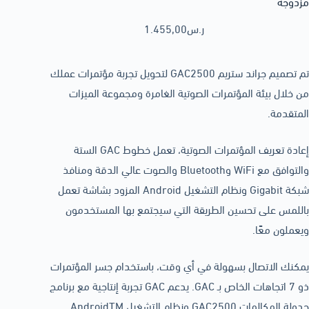
مزدوجة
ر.س
1.455,00
تم تصميم جراند ستريم GAC2500 لتحويل تجربة مؤتمرات عملك
من خلال بيئة المؤتمرات الصوتية الغامرة ومجموعة الميزات
المتقدمة.
إعادة تعريف المؤتمرات الصوتية، تعمل خطوط GAC الستة
والتوافق مع WiFi وBluetooth والصوت عالي الدقة ومنافذ
شبكة Gigabit ونظام التشغيل Android المزود بشاشة تعمل
باللمس على تحسين الطريقة التي سيجتمع بها المستخدمون
ويعملون معًا.
يمكنك الاتصال بسهولة في أي وقت، باستخدام جسر المؤتمرات
ذو 7 اتجاهات الخاص بـ GAC. يدعم GAC تجربة إنتاجية مع برنامج
جدولة المكالمات GAC2500 ونظام التشغيل AndroidTM