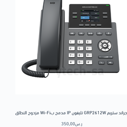
جراند ستريم GRP2612W تليفون IP مدمج بWi-Fi مزدوج النطاق
ر.س
350,00