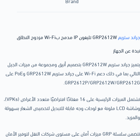
Brand
جراند ستريم
GRP2612W تليفون IP مدمج بWi-Fi مزدوج النطاق
نبذة عن الجهاز
يتميز جراند ستريم GRP2612W بتصميم أنيق ومجموعة من ميزات الجيل
التالي بما في ذلك دعم Wi-Fi على جراند ستريم GRP2612W وPoE على
GRP2612P/GRP2612W/GRP2612G.
تشتمل الميزات الرئيسية على 16 مفتاحًا افتراضيًا متعدد الأغراض (VPKs)،
وشاشة LCD ملونة مع لوحات وجه قابلة للتبديل لتخصيص الشعار بسهولة
والمزيد.
تتضمن سلسلة GRP ميزات أمان على مستوى شركات النقل لتوفير الأمان