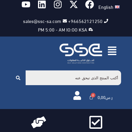
English
sales@ssc-sa.com
966562121250+
PM 5:00 - AM IO:OO KSA
ر.س
0,00