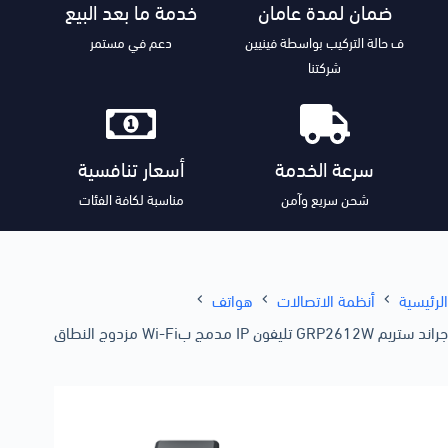
ضمان لمدة عامان
خدمة ما بعد البيع
ف حالة التركيب بواسطة فينيين
دعم في مستمر
شركتنا
سرعة الخدمة
أسعار تنافسية
شحن سريع وآمن
مناسبة لكافة الفئات
الرئيسية
أنظمة الاتصالات
هواتف
جراند ستريم GRP2612W تليفون IP مدمج بWi-Fi مزدوج النطاق