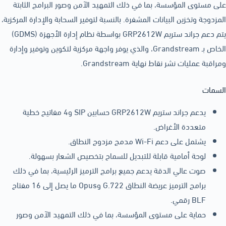
على مستوى المؤسسة، بما في ذلك التمهيد الآمن وصور البرامج الثابتة
المزدوجة وتخزين البيانات المشفرة. بالنسبة لتوفير السحابة والإدارة المركزية،
يتم دعم جراند ستريم GRP2612W بواسطة نظام إدارة الأجهزة (GDMS)
الخاص بـ Grandstream، والذي يوفر واجهة مركزية لتكوين وتوفير وإدارة
ومراقبة عمليات نشر نقاط نهاية Grandstream.
السمات
يدعم جراند ستريم GRP2612W حسابين SIP و4 مفاتيح خطية
متعددة الأغراض.
يشتمل على دعم Wi-Fi مدمج مزدوج النطاق.
لوحة أمامية قابلة للتبديل للسماح بتخصيص الشعار بسهولة.
صوت عالي الدقة يدعم جميع برامج الترميز الرئيسية، بما في ذلك
برامج الترميز عريضة النطاق G.722 وOpus ما يصل إلى 16 مفتاح
BLF رقمي.
حماية على مستوى المؤسسة، بما في ذلك التمهيد الآمن وصور