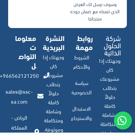
وسوف نرسل لك العرض
الذي تتمناه مع ضمان جوده
منتجاتنا
شركة
روابط
النشرة
معلوما
الحلول
مهمة
البريدية
ت
الذاتية
التواص
وجهتك إذا
الشروط
وجهتك إذا
ل
كان
والأحكام
كان
مشروعك
966562121250+
مشروعك
سياسة
يتطلب
يتطلب
sales@ssc-
الخصوصية
حلولاً
حلولاً
sa.com
كاملة
كاملة
الاستبدال
وشاملة
وشاملة
الرياض -
والاسترجاع
ومتكاملة
ومتكاملة
المملكة
وموثوقة.
وموثوقة.