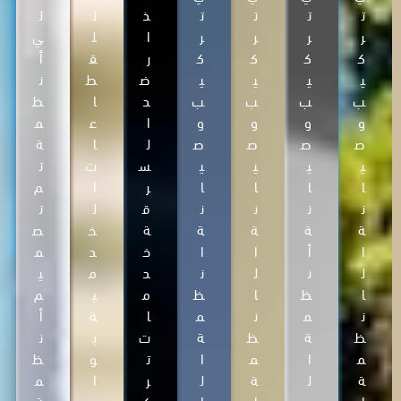
ت
ت
ت
ت
ذ
ل
ل
ر
ر
ر
ر
ا
ل
ي
ك
ك
ك
ك
ر
ق
أ
ي
ي
ي
ي
ض
ط
ن
ب
ب
ب
ب
د
ا
ظ
و
و
و
و
ا
ع
م
ص
ص
ص
ص
ل
ا
ة
ي
ي
ي
ي
س
ت
ت
ا
ا
ا
ا
ر
ا
م
ن
ن
ن
ن
ق
ل
ت
ة
ة
ة
ة
ة
خ
ص
ا
أ
ا
ا
خ
د
م
ل
ن
ل
ن
د
م
ي
ا
ظ
ا
ظ
م
ي
م
ن
م
ن
م
ا
ة
أ
ظ
ة
ظ
ة
ت
ب
ن
م
ا
م
ا
ت
و
ظ
ة
ل
ة
ل
ر
ا
م
ا
ح
ا
ا
ك
ب
ة