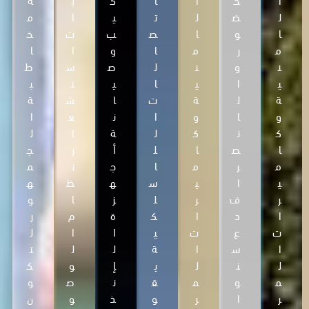
ل
ض
ل
ت
ي
ا
م
ا
و
ا
ص
ب
ت
خ
م
ر
م
ا
و
ا
ا
ن
و
ن
ل
ص
س
ط
ي
ا
ي
ا
ي
ت
ب
ة
ل
ة
ت
ا
ش
ة
و
ا
و
ا
ن
ع
ا
ك
ن
ك
ل
ة
ا
ل
ا
ص
ا
ل
أ
ر
ج
م
ر
م
ا
ج
ن
م
ي
ا
ي
س
ه
ظ
ه
ر
ف
ر
ل
ز
ا
و
ا
د
ا
ك
ة
م
ر
ت
ع
ت
ي
ا
ا
ل
ا
س
ا
ة
ل
ل
ت
ل
ن
ل
ي
إ
و
ك
م
و
م
ق
ن
ص
و
ر
ا
ر
و
ذ
و
ن