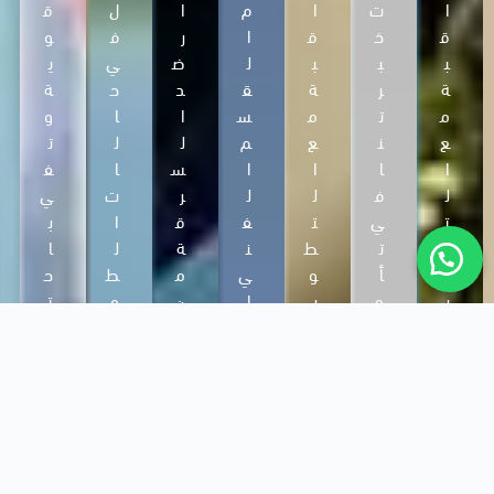
ا
ت
ا
م
ا
ل
ق
ق
خ
ق
ا
ر
ف
و
ب
ب
ب
ل
ض
ي
ي
ة
ر
ة
ق
د
ح
ة
م
ت
م
س
ا
ا
و
ع
ن
ع
م
ل
ل
ت
ا
ا
ا
ا
س
ا
ف
ل
ف
ل
ل
ر
ت
ي
ت
ي
ت
ف
ق
ا
ب
ط
ت
ط
ن
ة
ل
ا
و
أ
و
ي
م
ط
ح
ر
م
ر
ا
ن
و
ت
ا
ي
ا
ل
ا
ا
ي
ت
ن
ت
م
ل
ر
ا
ا
و
ا
خ
م
ئ
ج
ل
ت
ل
ت
ع
،
ا
ت
و
ت
ص
د
م
ت
ك
ر
ك
ب
ا
ث
ت
ن
ي
ن
د
ت
ب
ع