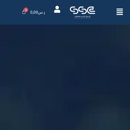
ر.س
0,00