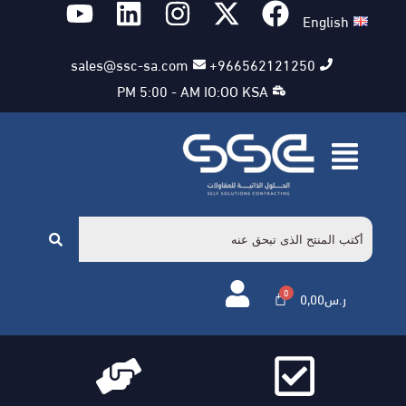
English
sales@ssc-sa.com
966562121250+
PM 5:00 - AM IO:OO KSA
ر.س
0,00