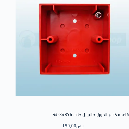
قاعده كاسر الحريق هانيويل جنت S4-34895
ر.س
190,00