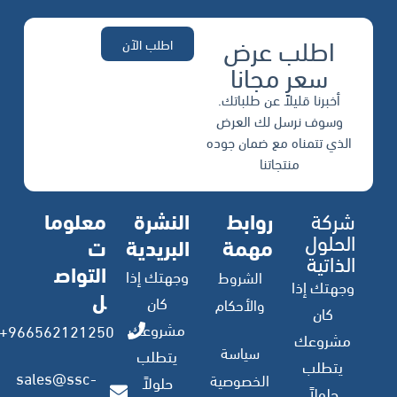
اطلب عرض
اطلب الآن
سعر مجانا
أخبرنا قليلاً عن طلباتك.
وسوف نرسل لك العرض
الذي تتمناه مع ضمان جوده
منتجاتنا
شركة
روابط
النشرة
معلوما
الحلول
مهمة
البريدية
ت
الذاتية
التواص
وجهتك إذا
الشروط
وجهتك إذا
ل
كان
والأحكام
كان
مشروعك
966562121250+
مشروعك
سياسة
يتطلب
يتطلب
sales@ssc-
الخصوصية
حلولاً
حلولاً