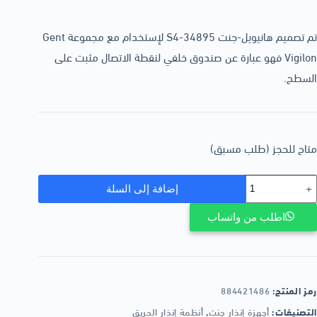
تم تصميم هانيويل-جنت S4-34895 لإستخدام مع مجموعة Gent
Vigilon فهو عبارة عن صندوق خلفي لنقطة الاتصال مثبت على
السطح.
متاح للحجز (طلب مسبق)
إضافة إلى السلة
اطلب من واتساب
رمز المنتج:
884421486
التصنيفات:
أجهزة إنذار جنت
,
أنظمة إنذار الحريق