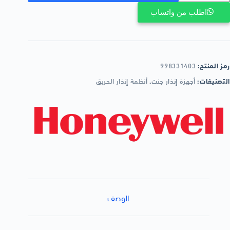
اطلب من واتساب
رمز المنتج:
998331403
التصنيفات:
أجهزة إنذار جنت
,
أنظمة إنذار الحريق
الوصف