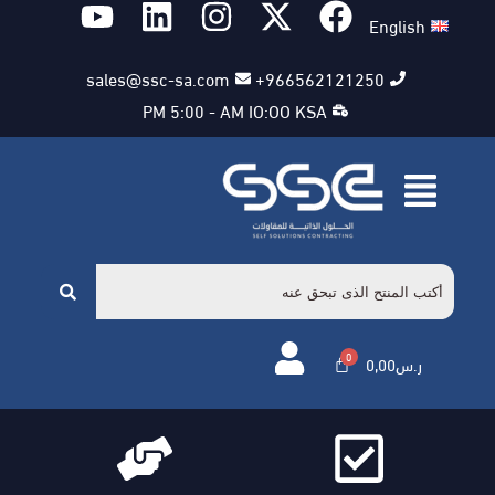
English
sales@ssc-sa.com
966562121250+
PM 5:00 - AM IO:OO KSA
ر.س
0,00