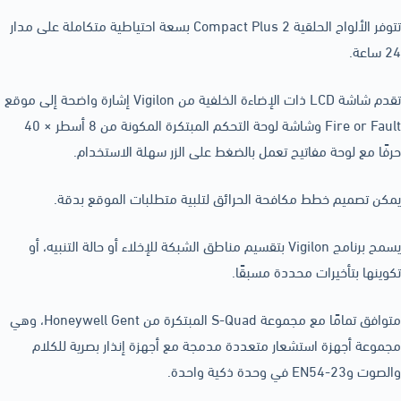
تتوفر الألواح الحلقية Compact Plus 2 بسعة احتياطية متكاملة على مدار
24 ساعة.
تقدم شاشة LCD ذات الإضاءة الخلفية من Vigilon إشارة واضحة إلى موقع
Fire or Fault وشاشة لوحة التحكم المبتكرة المكونة من 8 أسطر × 40
حرفًا مع لوحة مفاتيح تعمل بالضغط على الزر سهلة الاستخدام.
يمكن تصميم خطط مكافحة الحرائق لتلبية متطلبات الموقع بدقة.
يسمح برنامج Vigilon بتقسيم مناطق الشبكة للإخلاء أو حالة التنبيه، أو
تكوينها بتأخيرات محددة مسبقًا.
متوافق تمامًا مع مجموعة S-Quad المبتكرة من Honeywell Gent، وهي
مجموعة أجهزة استشعار متعددة مدمجة مع أجهزة إنذار بصرية للكلام
والصوت وEN54-23 في وحدة ذكية واحدة.