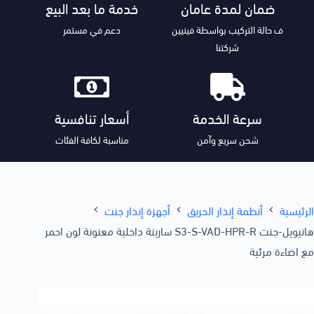
ضمان لمدة عامان
خدمة ما بعد البيع
ف حالة التركيب بواسطة فينيين
دعم في مستمر
شركتنا
سرعة الخدمة
أسعار تنافسية
شحن سريع وآمن
مناسبة لكافة الفئات
الرئيسية
أنظمة إنذار الحريق
أجهزة إنذار جنت
هانيويل-جنت S3-S-VAD-HPR-R سارينة داخلية معنونة لون احمر
مع اضاءة مرئية