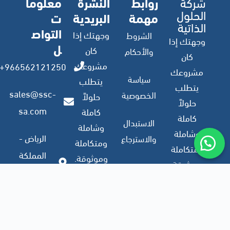
شركة
روابط
النشرة
معلوما
الحلول
مهمة
البريدية
ت
الذاتية
التواص
وجهتك إذا
الشروط
وجهتك إذا
ل
كان
والأحكام
كان
مشروعك
966562121250+
مشروعك
سياسة
يتطلب
يتطلب
sales@ssc-
الخصوصية
حلولاً
حلولاً
sa.com
كاملة
كاملة
الاستبدال
وشاملة
وشاملة
الرياض -
والاسترجاع
ومتكاملة
ومتكاملة
المملكة
وموثوقة.
وموثوقة.
العربية
ملف
السعودية
الشركة
اشترك