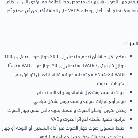
يتمتع جهاز الصوت باستهلاك منخفض جدًا للطاقة مما يؤدي إلى أن نظام
Vigilon يتمتع بأداء أعلى ونظام VADS على الحلقة أكثر من أي مصنع آخر.
الميزات
يمكن لكل حلقة أن تدعم ما يصل إلى 200 جهاز صوت صوتي، و100
جهاز إنذار مرئي (VADs) وما يصل إلى 70 جهاز صوت VAD مدمجًا
EN54-23 VADs مع تغطية ضوئية قابلة للتعديل تتوافق مع
مخرجات الصوت
أدوات تصميم وتشغيل شاملة وسهلة الاستخدام
تتوفر أربع عبارات صوتية ونغمة جرس بشكل قياسي
يمكن تكوين أوضاع الصوت والنغمة بحرية داخل نفس جهاز الصوت
مراقبة خلفية نشطة لدوائر الصوت وVAD
اضبط مستوى صوت جهاز الصوت عبر أداة التشغيل أو اللوحة أو جهاز
التحكم عن بعد بالأشعة تحت الحمراء HandiLink