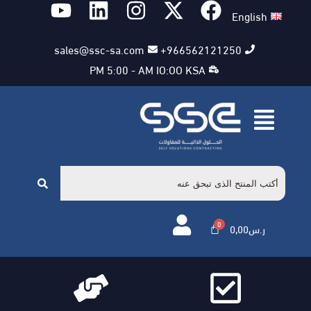
English
sales@ssc-sa.com
966562121250+
PM 5:00 - AM IO:OO KSA
ر.س
0,00