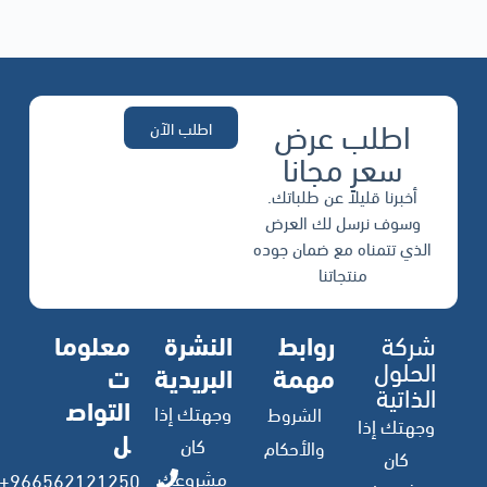
اطلب عرض
اطلب الآن
سعر مجانا
أخبرنا قليلاً عن طلباتك.
وسوف نرسل لك العرض
الذي تتمناه مع ضمان جوده
منتجاتنا
شركة
روابط
النشرة
معلوما
الحلول
مهمة
البريدية
ت
الذاتية
التواص
وجهتك إذا
الشروط
وجهتك إذا
ل
كان
والأحكام
كان
مشروعك
966562121250+