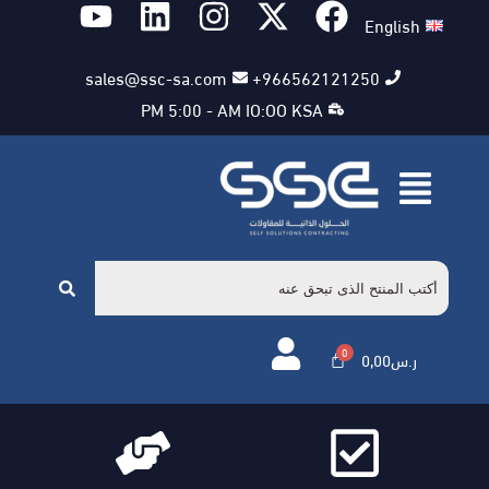
English
sales@ssc-sa.com
966562121250+
PM 5:00 - AM IO:OO KSA
ر.س
0,00