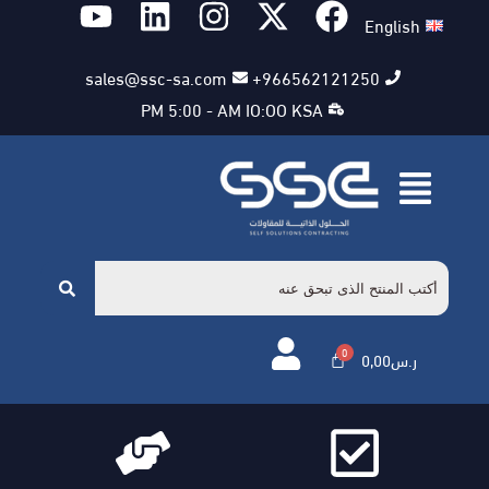
English
sales@ssc-sa.com
966562121250+
PM 5:00 - AM IO:OO KSA
ر.س
0,00