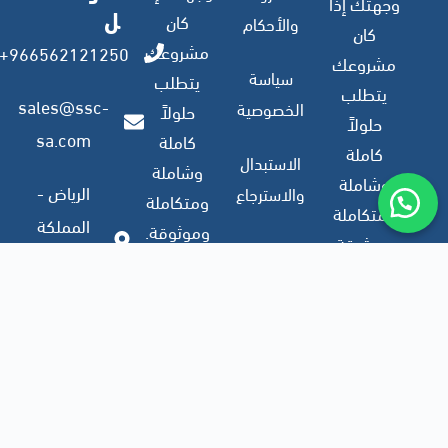
وجهتك إذا
ل
كان
والأحكام
كان
مشروعك
966562121250+
مشروعك
سياسة
يتطلب
يتطلب
sales@ssc-
الخصوصية
حلولاً
حلولاً
sa.com
كاملة
كاملة
الاستبدال
وشاملة
وشاملة
الرياض -
والاسترجاع
ومتكاملة
ومتكاملة
المملكة
وموثوقة.
وموثوقة.
العربية
ملف
السعودية
الشركة
اشترك