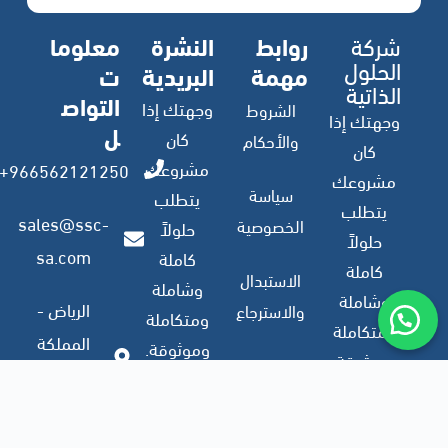
شركة
روابط
النشرة
معلوما
الحلول
مهمة
البريدية
ت
الذاتية
التواص
وجهتك إذا
الشروط
وجهتك إذا
ل
كان
والأحكام
كان
مشروعك
966562121250+
مشروعك
سياسة
يتطلب
يتطلب
sales@ssc-
الخصوصية
حلولاً
حلولاً
sa.com
كاملة
كاملة
الاستبدال
وشاملة
وشاملة
الرياض -
والاسترجاع
ومتكاملة
ومتكاملة
المملكة
وموثوقة.
وموثوقة.
العربية
ملف
السعودية
الشركة