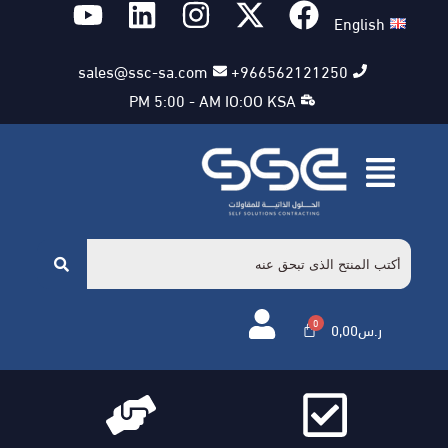
English
sales@ssc-sa.com
966562121250+
PM 5:00 - AM IO:OO KSA
ر.س
0,00