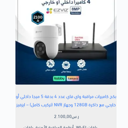
بكج كاميرات مراقبة واي فاي عدد 4 بدقة 5 ميجا داخلي أو
خارجي مع ذاكرة 128GB وجهاز NVR (تركيب كامل) – ايزفيز
ر.س
2.100,00
باقات WI-FI
,
أنظمة المراقبة الأمنية
,
باقات