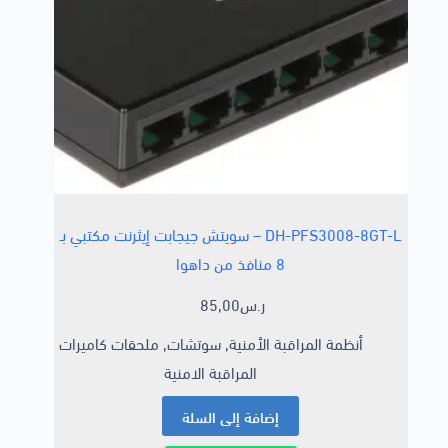
DH-PFS3008-8GT-L – سويتش جيجابت إيثرنت مكتبي بـ
8 منافذ من داهوا
ر.س
85,00
أنظمة المراقبة الأمنية
,
سوتشات
,
ملحقات كاميرات
المراقبة الامنية
إضافة إلى السلة