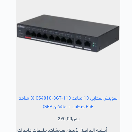
سويتش سحابي 10 منافذ CS4010-8GT-110 (8 منافذ
PoE جيجابت + منفذين SFP)
ر.س
290,00
أنظمة المراقبة الأمنية
,
سوتشات
,
ملحقات كاميرات