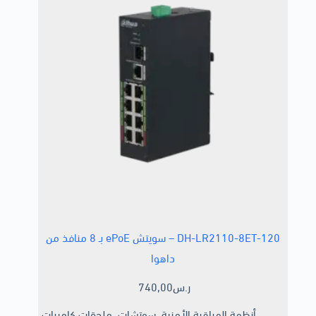
DH-LR2110-8ET-120 – سويتش ePoE بـ 8 منافذ من
داهوا
ر.س
740,00
أنظمة المراقبة الأمنية
,
سوتشات
,
ملحقات كاميرات