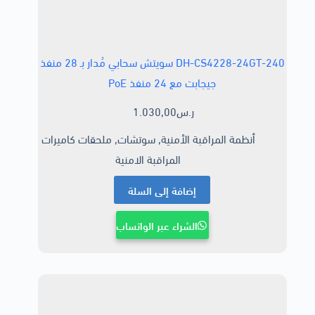
DH-CS4228-24GT-240 سويتش سحابي مُدار بـ 28 منفذ
جيجابت مع 24 منفذ PoE
ر.س
1.030,00
أنظمة المراقبة الأمنية
,
سوتشات
,
ملحقات كاميرات
المراقبة الامنية
إضافة إلى السلة
الشراء عبر الواتساب