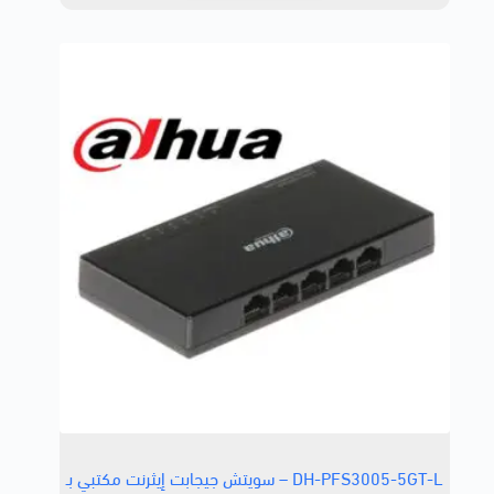
DH-PFS3005-5GT-L – سويتش جيجابت إيثرنت مكتبي بـ