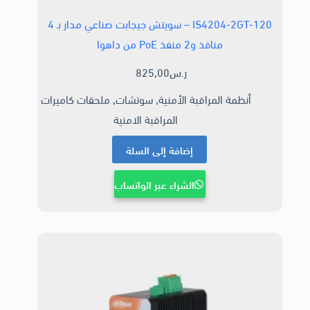
IS4204-2GT-120 – سويتش جيجابت صناعي مدار بـ 4
منافذ و2 منفذ PoE من داهوا
ر.س
825,00
أنظمة المراقبة الأمنية
,
سوتشات
,
ملحقات كاميرات
المراقبة الامنية
إضافة إلى السلة
الشراء عبر الواتساب