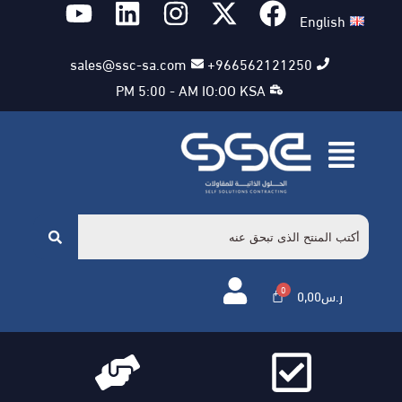
English
sales@ssc-sa.com
966562121250+
PM 5:00 - AM IO:OO KSA
ر.س
0,00