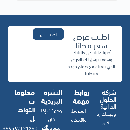
اطلب عرض
اطلب الآن
سعر مجانا
أخبرنا قليلاً عن طلباتك.
وسوف نرسل لك العرض
الذي تتمناه مع ضمان جوده
منتجاتنا
شركة
روابط
النشرة
معلوما
الحلول
مهمة
البريدية
ت
الذاتية
التواص
وجهتك إذا
الشروط
وجهتك إذا
ل
كان
والأحكام
كان
مشروعك
966562121250+