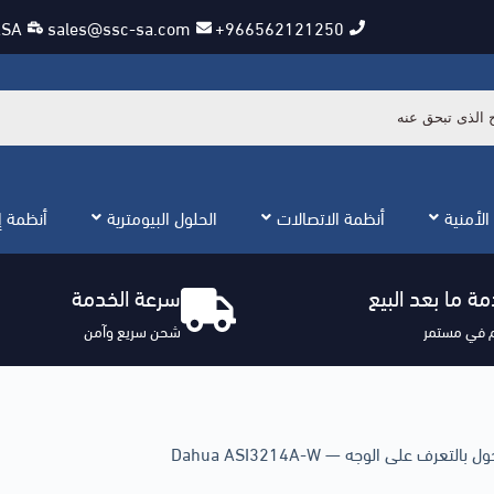
KSA
sales@ssc-sa.com
966562121250+
الأمنية
أنظمة الاتصالات
الحلول البيومترية
أنظمة إن
ة ما بعد البيع
سرعة الخدمة
 في مستمر
شحن سريع وآمن
لتعرف على الوجه — Dahua ASI3214A-W