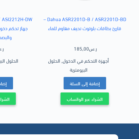
Dahua ASR2201D-B / ASR2201D-BD –
قارئ بطاقات بلوتوث نحيف مقاوم للماء
جهاز تحكم دخو
والبصم
ر.س
185,00
ر.
أجهزة التحكم في الدخول
,
الحلول
الحلول الب
البيومترية
إضافة إلى السلة
إضاف
الشراء عبر الواتساب
الشراء