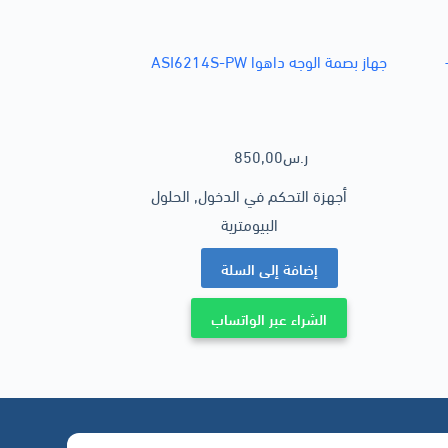
ASC2202 –
جهاز بصمة الوجه داهوا ASI6214S-PW
ر.س
850,00
أجهزة التحكم في الدخول
,
الحلول
البيومترية
إضافة إلى السلة
الشراء عبر الواتساب