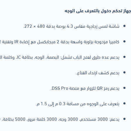
جهاز تحكم دخول بالتعرف على الوجه
شاشة لمس زجاجية مقاس 4.3 بوصة بدقة 480 × 272.
كاميرا مزدوجة بزاوية واسعة بدقة 2 ميجابكسل مع إضاءة IR وتقنية DWDR.
يدعم عدة طرق لفتح الباب تشمل: البصمة، الوجه، بطاقة IC، وكلمة المرور، ويمكن دمجها لإنشاء طرق فتح مخصصة.
يدعم كشف ارتداء القناع.
يدعم رمز QR للزوار مع منصة DSS Pro.
يتعرف على الوجوه من مسافة 0.3 م إلى 1.5 م.
يدعم: 3000 مستخدم، 3000 وجه، 3000 كلمة مرور، 5000 بطاقة، 5000 بصمة، 50 مدير، و300,000 سجل.