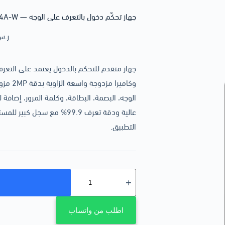
جهاز تحكّم دخول بالتعرف على الوجه — Dahua ASI3214A-W
ر.س
عالية ودقة تعرف 99.9% مع سج
التطبيق.
اطلب من واتساب