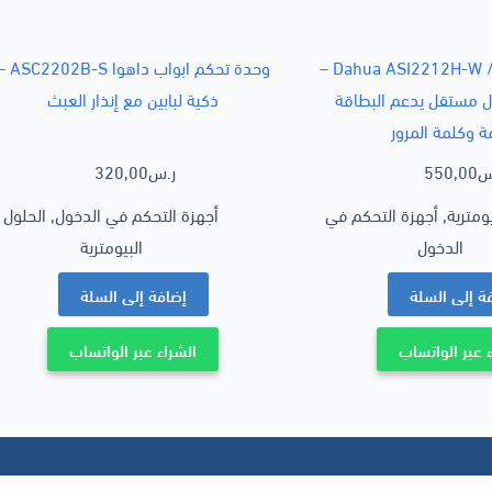
Dahua ASI2212H-W / ASI2212H-DW –
وحدة تحكم ابواب داهوا B-S
ل مستقل يدعم البطاقة
ذكية لبابين مع إنذار العبث
ة وكلمة المرور
س
550,00
ر.س
320,00
يومترية
,
أجهزة التحكم في
أجهزة التحكم في الدخول
,
الحلول
الدخول
البيومترية
ة إلى السلة
إضافة إلى السلة
 عبر الواتساب
الشراء عبر الواتساب