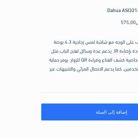
575,00
جهاز متقدم للتحكم بالدخول يعتمد على التعرف على الوجه مع شاشة لمس زجاجية 4.3 بوصة
وكاميرا مزدوجة واسعة الزاوية بدقة 2MP مزودة بإضاءة IR. يدعم عدة وسائل لفتح الباب مثل
الوجه، البصمة، البطاقة، وكلمة المرور، إضافة لخاصية كشف القناع وقراءة QR للزوار. يوفر حماية
ل كبير للمستخدمين، كما يدعم الاتصال المرئي والتنبيهات عبر
إضافة إلى السلة