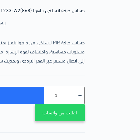
حساس حركة لاسلكي داهوا ARD1233-W2(868) – كشف دقيق مع مناعة للحيوانات الأليفة
ر.س
حساس حركة PIR لاسلكي من داهوا يت
مستويات حساسية، واكتشاف لقوة الإشارة، مع إن
إلى اتصال مستقر عبر القفز الترددي وتحديث سح
اطلب من واتساب