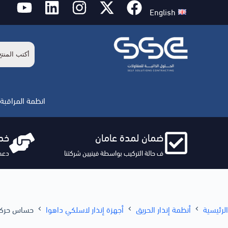
English
انظمة المراقبة 
ضمان لمدة عامان
خدم
ف حالة التركيب بواسطة فينيين شركتنا
دعم
الرئيسية
أنظمة إنذار الحريق
أجهزة إنذار لاسلكي داهوا
حساس حركة لاسلكي داهوا -W2(868