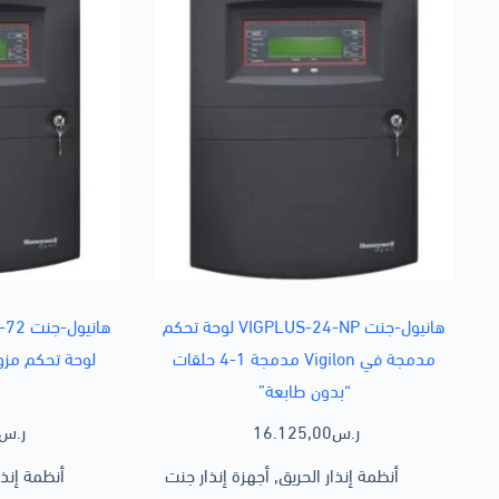
هانيول-جنت VIGPLUS-24-NP لوحة تحكم
مدمجة في Vigilon مدمجة 1-4 حلقات
لوحة تحكم مزو
“بدون طابعة”
ر.س
16.125,00
ر.س
أنظمة إنذار الحريق
,
أجهزة إنذار جنت
أنظمة إنذا