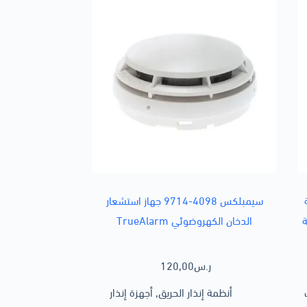
ة
سيمبلكس 4098-9714 جهاز استشعار
ة
الدخان الكهروضوئي TrueAlarm
ر.س
120,00
أنظمة إنذار الحريق
,
أجهزة إنذار