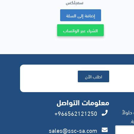
سمبلكس
إضافة إلى السلة
الشراء عبر الواتساب
اطلب الآن
معلومات التواصل
لولاً
966562121250+
.
sales@ssc-sa.com