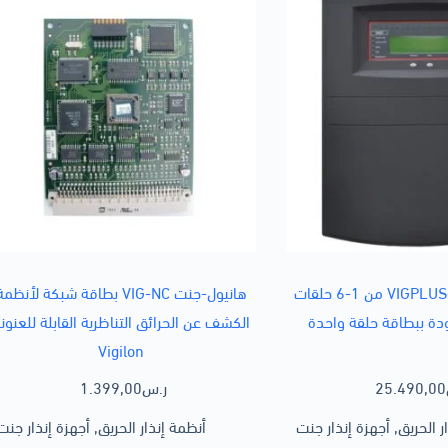
هانيول-جنت VIGPLUS-72 من 1-6 حلقات
هانيول-جنت VIG-NC بطاقة شبكة لأنظم
دة ببطاقة حلقة واحدة
الكشف عن الحرائق التناظرية القابلة للعنون
Vigilon
25.490,00
ر.س
1.399,00
ر الحريق
,
أجهزة إنذار جنت
أنظمة إنذار الحريق
,
أجهزة إنذار جنت