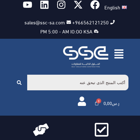
English
sales@ssc-sa.com
966562121250+
PM 5:00 - AM IO:OO KSA
ر.س
0,00