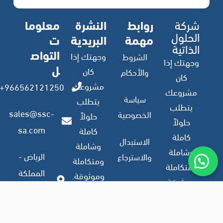
شركة
روابط
النشرة
معلوما
الحلول
مهمة
البريدية
ت
الذاتية
التواص
وجهتك إذا
الشروط
وجهتك إذا
ل
كان
والأحكام
كان
مشروعك
966562121250+
مشروعك
سياسة
يتطلب
يتطلب
sales@ssc-
الخصوصية
حلولاً
حلولاً
sa.com
كاملة
كاملة
الاستبدال
وشاملة
وشاملة
الرياض -
والاسترجاع
ومتكاملة
ومتكاملة
المملكة
وموثوقة.
وموثوقة.
العربية
ملف
السعودية
الشركة