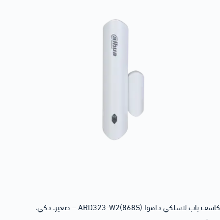
كاشف باب لاسلكي داهوا ARD323-W2(868S) – صغير، ذكي،