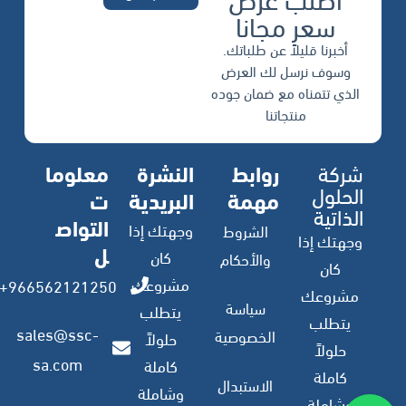
سعر مجانا
أخبرنا قليلاً عن طلباتك.
وسوف نرسل لك العرض
الذي تتمناه مع ضمان جوده
منتجاتنا
شركة
روابط
النشرة
معلوما
الحلول
مهمة
البريدية
ت
الذاتية
التواص
وجهتك إذا
الشروط
وجهتك إذا
ل
كان
والأحكام
كان
مشروعك
966562121250+
مشروعك
سياسة
يتطلب
يتطلب
sales@ssc-
الخصوصية
حلولاً
حلولاً
sa.com
كاملة
كاملة
الاستبدال
وشاملة
وشاملة