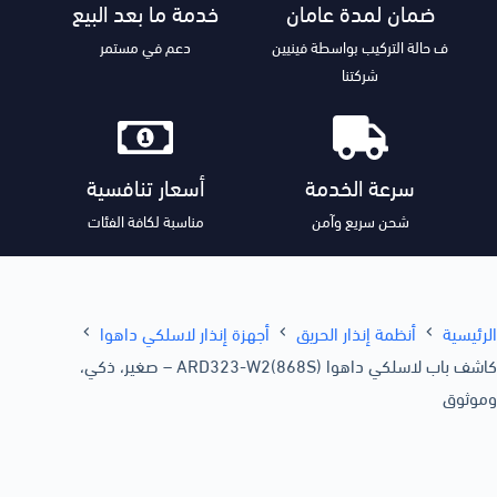
ضمان لمدة عامان
خدمة ما بعد البيع
ف حالة التركيب بواسطة فينيين
دعم في مستمر
شركتنا
سرعة الخدمة
أسعار تنافسية
شحن سريع وآمن
مناسبة لكافة الفئات
الرئيسية
أنظمة إنذار الحريق
أجهزة إنذار لاسلكي داهوا
كاشف باب لاسلكي داهوا ARD323-W2(868S) – صغير، ذكي،
وموثوق