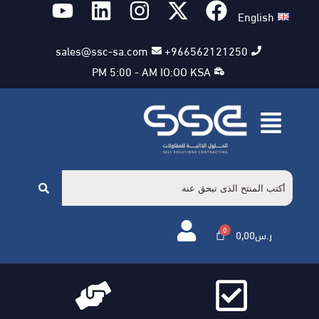
English
sales@ssc-sa.com
966562121250+
PM 5:00 - AM IO:OO KSA
ر.س
0,00