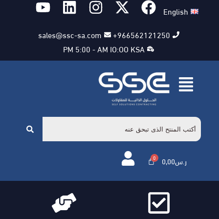
English
sales@ssc-sa.com
966562121250+
PM 5:00 - AM IO:OO KSA
ر.س
0,00