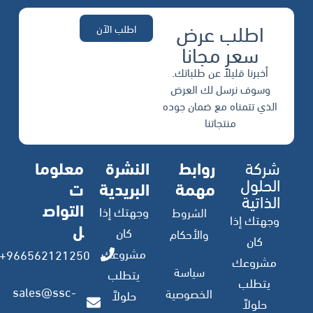
اطلب عرض
اطلب الآن
سعر مجانا
أخبرنا قليلاً عن طلباتك.
وسوف نرسل لك العرض
الذي تتمناه مع ضمان جوده
منتجاتنا
شركة
روابط
النشرة
معلوما
الحلول
مهمة
البريدية
ت
الذاتية
التواص
وجهتك إذا
الشروط
وجهتك إذا
ل
كان
والأحكام
كان
مشروعك
966562121250+
مشروعك
سياسة
يتطلب
يتطلب
sales@ssc-
الخصوصية
حلولاً
حلولاً