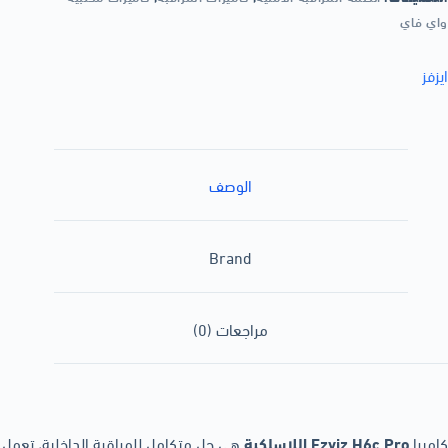
واي فاي
ايزفز
الوصف
Brand
مراجعات (0)
كاميرا
Ezviz H6c Pro اللاسلكية
هي حل متكامل للمراقبة الداخلية، تعمل