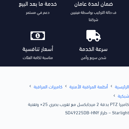
ضمان لمدة عامان
خدمة ما بعد البيع
ف حالة التركيب بواسطة فينيين
دعم في مستمر
شركتنا
سرعة الخدمة
أسعار تنافسية
شحن سريع وآمن
مناسبة لكافة الفئات
الرئيسية
أنظمة المراقبة الأمنية
كاميرات المراقبة
شبكية
كاميرا PTZ بدقة 2 ميجابكسل مع تقريب بصري 25× وتقنية
Starlight – طراز SD49225DB-HNY