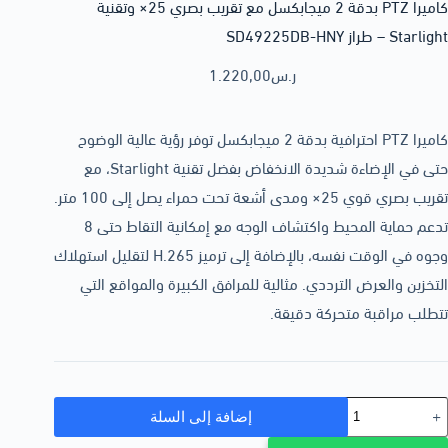
كاميرا PTZ بدقة 2 ميجابكسل مع تقريب بصري 25× وتقنية
Starlight – طراز SD49225DB-HNY
ر.س
1.220,00
كاميرا PTZ احترافية بدقة 2 ميجابكسل توفر رؤية عالية الوضوح
حتى في الإضاءة شديدة الانخفاض بفضل تقنية Starlight، مع
تقريب بصري قوي 25× ومدى أشعة تحت حمراء يصل إلى 100 متر.
تدعم حماية المحيط واكتشاف الوجه مع إمكانية التقاط حتى 8
وجوه في الوقت نفسه، بالإضافة إلى ترميز H.265 لتقليل استهلاك
التخزين والعرض الترددي. مثالية للمرافق الكبيرة والمواقع التي
تتطلب مراقبة متحركة دقيقة.
إضافة إلى السلة