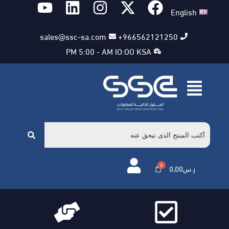
English
sales@ssc-sa.com
966562121250+
PM 5:00 - AM IO:OO KSA
ر.س
0,00