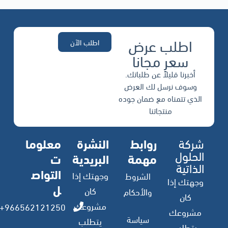
اطلب عرض
اطلب الآن
سعر مجانا
أخبرنا قليلاً عن طلباتك.
وسوف نرسل لك العرض
الذي تتمناه مع ضمان جوده
منتجاتنا
شركة
روابط
النشرة
معلوما
الحلول
مهمة
البريدية
ت
الذاتية
التواص
وجهتك إذا
الشروط
وجهتك إذا
ل
كان
والأحكام
كان
مشروعك
966562121250+
مشروعك
سياسة
يتطلب
يتطلب