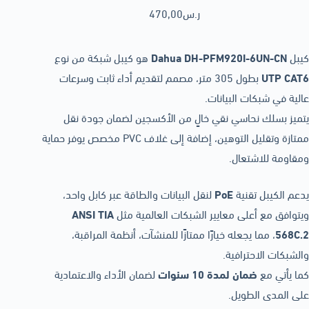
ر.س
470,00
كيبل
Dahua DH-PFM920I-6UN-CN
هو كيبل شبكة من نوع
UTP CAT6
بطول 305 متر، مصمم لتقديم أداء ثابت وسرعات
عالية في شبكات البيانات.
يتميز بسلك نحاسي نقي خالٍ من الأكسجين لضمان جودة نقل
ممتازة وتقليل التوهين، إضافة إلى غلاف PVC مخصص يوفر حماية
ومقاومة للاشتعال.
يدعم الكيبل تقنية
PoE
لنقل البيانات والطاقة عبر كابل واحد،
ويتوافق مع أعلى معايير الشبكات العالمية مثل
ANSI TIA
568C.2
، مما يجعله خيارًا ممتازًا للمنشآت، أنظمة المراقبة،
والشبكات الاحترافية.
كما يأتي مع
ضمان لمدة 10 سنوات
لضمان الأداء والاعتمادية
على المدى الطويل.