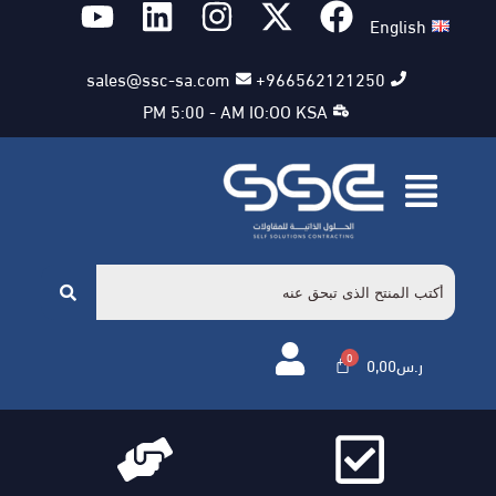
English
sales@ssc-sa.com
966562121250+
PM 5:00 - AM IO:OO KSA
ر.س
0,00