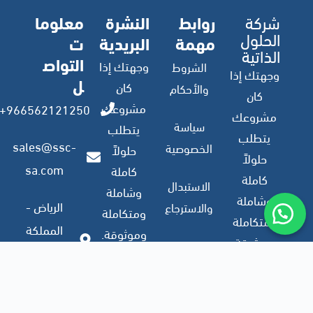
شركة
روابط
النشرة
معلوما
الحلول
مهمة
البريدية
ت
الذاتية
التواص
وجهتك إذا
الشروط
وجهتك إذا
ل
كان
والأحكام
كان
مشروعك
966562121250+
مشروعك
سياسة
يتطلب
يتطلب
sales@ssc-
الخصوصية
حلولاً
حلولاً
sa.com
كاملة
كاملة
الاستبدال
وشاملة
وشاملة
الرياض -
والاسترجاع
ومتكاملة
ومتكاملة
المملكة
وموثوقة.
وموثوقة.
العربية
ملف
السعودية
الشركة
اشترك