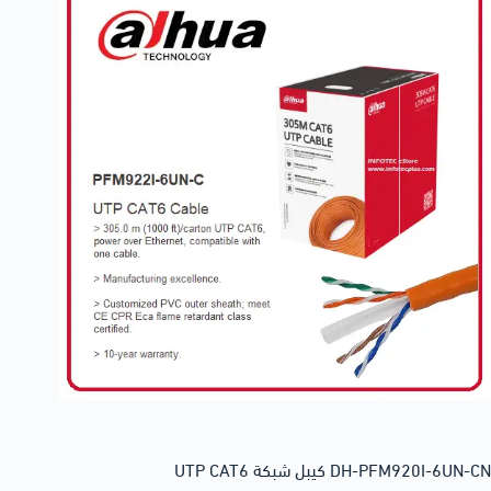
DH-PFM920I-6UN-CN كيبل شبكة UTP CAT6