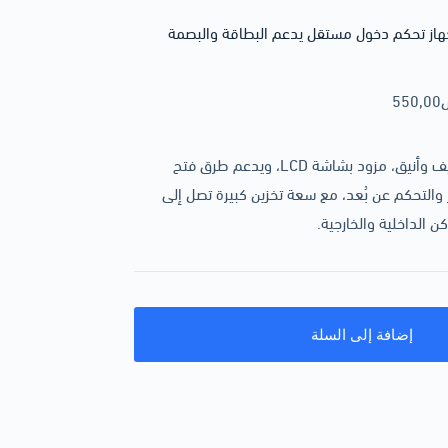
Dahua ASI2212H-W / ASI22 – جهاز تحكم دخول مستقل يدعم البطاقة والبصمة
550,00
جهاز تحكم دخول متطور من داهوا بتصميم نحيف وأنيق، مزود بشاشة LCD، ويدعم طرق فتح
والتحكم عن بُعد، مع سعة تخزين كبيرة تصل إلى
إضافة إلى السلة