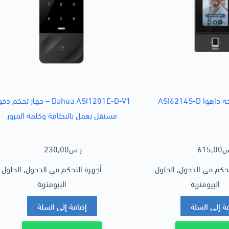
ا ASI6214S-D
Dahua ASI1201E-D-V1 – جهاز تحكم 
مستقل يعمل بالبطاقة وكلمة المرور
س
615,00
ر.س
230,00
تحكم في الدخول
,
الحلول
أجهزة التحكم في الدخول
,
الحلول
البيومترية
البيومترية
ة إلى السلة
إضافة إلى السلة