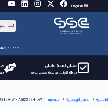
English
انظمة المراقبة 
ضمان لمدة عامان
خدم
ف حالة التركيب بواسطة فينيين شركتنا
دعم
الرئيسية
الحلول البيومترية
الانتركوم
Dahua ASI2212H-W / ASI2212H-DW – جهاز تحكم دخول مستقل يدعم ال