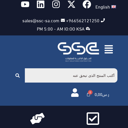
English
sales@ssc-sa.com
966562121250+
PM 5:00 - AM IO:OO KSA
ر.س
0,00