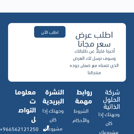
اطلب عرض
اطلب الآن
سعر مجانا
أخبرنا قليلاً عن طلباتك.
وسوف نرسل لك العرض
الذي تتمناه مع ضمان جوده
منتجاتنا
شركة
روابط
النشرة
معلوما
الحلول
مهمة
البريدية
ت
الذاتية
التواص
وجهتك إذا
الشروط
وجهتك إذا
ل
كان
والأحكام
كان
مشروعك
966562121250+
مشروعك